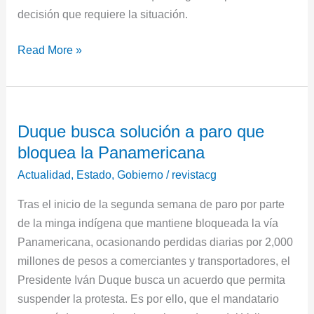
decisión que requiere la situación.
Read More »
Duque
Duque busca solución a paro que
busca
bloquea la Panamericana
solución
a
Actualidad
,
Estado
,
Gobierno
/
revistacg
paro
Tras el inicio de la segunda semana de paro por parte
que
de la minga indígena que mantiene bloqueada la vía
bloquea
Panamericana, ocasionando perdidas diarias por 2,000
la
millones de pesos a comerciantes y transportadores, el
Panamericana
Presidente Iván Duque busca un acuerdo que permita
suspender la protesta. Es por ello, que el mandatario