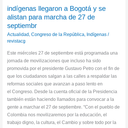
indígenas
indígenas llegaron a Bogotá y se
llegaron
alistan para marcha de 27 de
a
Bogotá
septiembr
y
Actualidad
,
Congreso de la República
,
Indígenas
/
se
revistacg
alistan
Este miércoles 27 de septiembre está programada una
para
jornada de movilizaciones que incluso ha sido
marcha
promovida por el presidente Gustavo Petro con el fin de
de
que los ciudadanos salgan a las calles a respaldar las
27
reformas sociales que avanzan a paso lento en
de
el Congreso. Desde la cuenta oficial de la Presidencia
septiembr
también están haciendo llamados para convocar a la
gente a marchar el 27 de septiembre. “Con el pueblo de
Colombia nos movilizaremos por la educación, el
trabajo digno, la cultura, el Cambio y sobre todo por la