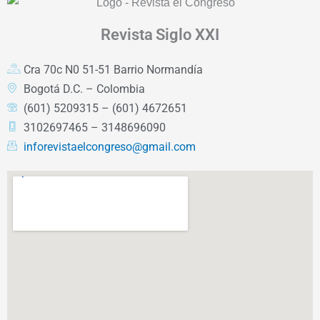
Revista
Siglo XXI
Cra 70c N0 51-51 Barrio Normandía
Bogotá D.C. – Colombia
(601) 5209315 – (601) 4672651
3102697465 – 3148696090
inforevistaelcongreso@gmail.com