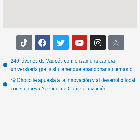
T
F
T
Y
I
I
i
a
w
o
n
c
k
c
i
u
s
o
t
e
t
t
t
n
240 jóvenes de Vaupés comienzan una carrera
o
b
t
u
a
-
universitaria gratis sin tener que abandonar su territorio
k
o
e
b
g
e
🚀 Chocó le apuesta a la innovación y al desarrollo local
o
r
e
r
m
con su nueva Agencia de Comercialización
k
a
a
m
i
l