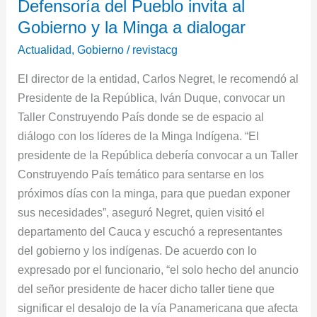
Defensoría del Pueblo invita al
del
Gobierno y la Minga a dialogar
Pueblo
invita
Actualidad
,
Gobierno
/
revistacg
al
El director de la entidad, Carlos Negret, le recomendó al
Gobierno
Presidente de la República, Iván Duque, convocar un
y
Taller Construyendo País donde se de espacio al
la
diálogo con los líderes de la Minga Indígena. “El
Minga
presidente de la República debería convocar a un Taller
a
Construyendo País temático para sentarse en los
dialogar
próximos días con la minga, para que puedan exponer
sus necesidades”, aseguró Negret, quien visitó el
departamento del Cauca y escuchó a representantes
del gobierno y los indígenas. De acuerdo con lo
expresado por el funcionario, “el solo hecho del anuncio
del señor presidente de hacer dicho taller tiene que
significar el desalojo de la vía Panamericana que afecta