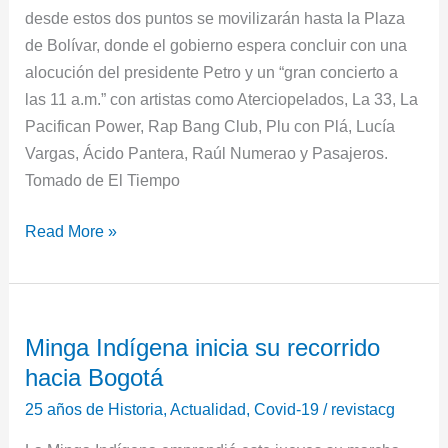
desde estos dos puntos se movilizarán hasta la Plaza
de Bolívar, donde el gobierno espera concluir con una
alocución del presidente Petro y un “gran concierto a
las 11 a.m.” con artistas como Aterciopelados, La 33, La
Pacifican Power, Rap Bang Club, Plu con Plá, Lucía
Vargas, Ácido Pantera, Raúl Numerao y Pasajeros.
Tomado de El Tiempo
Read More »
Minga
Minga Indígena inicia su recorrido
Indígena
hacia Bogotá
inicia
su
25 años de Historia
,
Actualidad
,
Covid-19
/
revistacg
recorrido