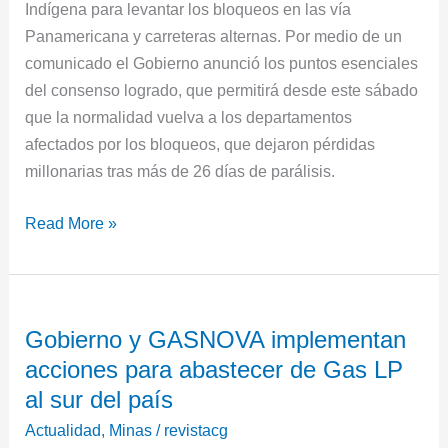
Indígena para levantar los bloqueos en las vía
el
Panamericana y carreteras alternas. Por medio de un
desbloqueo
comunicado el Gobierno anunció los puntos esenciales
de
del consenso logrado, que permitirá desde este sábado
la
que la normalidad vuelva a los departamentos
Vía
afectados por los bloqueos, que dejaron pérdidas
Panamericana
millonarias tras más de 26 días de parálisis.
Read More »
Gobierno
Gobierno y GASNOVA implementan
y
acciones para abastecer de Gas LP
GASNOVA
implementan
al sur del país
acciones
Actualidad
,
Minas
/
revistacg
para