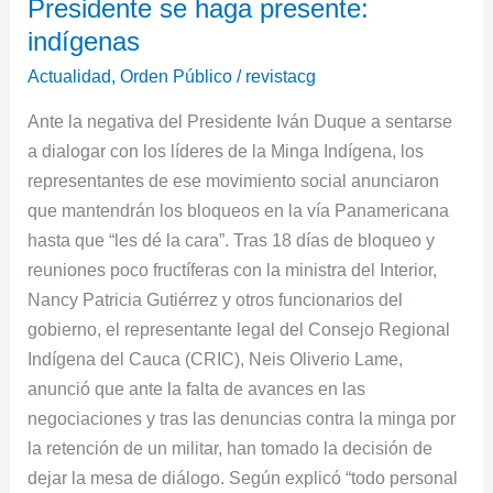
Presidente se haga presente:
bloqueos
hasta
indígenas
que
Actualidad
,
Orden Público
/
revistacg
el
Ante la negativa del Presidente Iván Duque a sentarse
Presidente
a dialogar con los líderes de la Minga Indígena, los
se
representantes de ese movimiento social anunciaron
haga
que mantendrán los bloqueos en la vía Panamericana
presente:
hasta que “les dé la cara”. Tras 18 días de bloqueo y
indígenas
reuniones poco fructíferas con la ministra del Interior,
Nancy Patricia Gutiérrez y otros funcionarios del
gobierno, el representante legal del Consejo Regional
Indígena del Cauca (CRIC), Neis Oliverio Lame,
anunció que ante la falta de avances en las
negociaciones y tras las denuncias contra la minga por
la retención de un militar, han tomado la decisión de
dejar la mesa de diálogo. Según explicó “todo personal