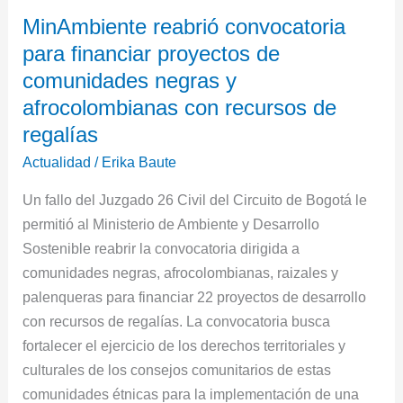
MinAmbiente
MinAmbiente reabrió convocatoria
reabrió
para financiar proyectos de
convocatoria
para
comunidades negras y
financiar
afrocolombianas con recursos de
proyectos
regalías
de
Actualidad
/
Erika Baute
comunidades
negras
Un fallo del Juzgado 26 Civil del Circuito de Bogotá le
y
permitió al Ministerio de Ambiente y Desarrollo
afrocolombianas
Sostenible reabrir la convocatoria dirigida a
con
comunidades negras, afrocolombianas, raizales y
recursos
palenqueras para financiar 22 proyectos de desarrollo
de
con recursos de regalías. La convocatoria busca
regalías
fortalecer el ejercicio de los derechos territoriales y
culturales de los consejos comunitarios de estas
comunidades étnicas para la implementación de una