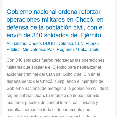
Gobierno
Gobierno nacional ordena reforzar
nacional
operaciones militares en Chocó, en
ordena
reforzar
defensa de la población civil, con el
operaciones
envío de 340 soldados del Ejército
militares
Actualidad
,
Chocó
,
DDHH
,
Defensa
,
ELN
,
Fuerza
en
Pública
,
MinDefensa
,
Paz
,
Regiones
/
Erika Baute
Chocó,
Con 340 soldados fueron reforzadas las operaciones
en
militares que sostiene el Ejército para neutralizar el
defensa
accionar criminal del Clan del Golfo y del Eln en el
de
departamento del Chocó, cumpliendo el mandato del
la
Gobierno nacional de proteger a la población civil de la
población
región del San Juan. El refuerzo de tropas permite
civil,
mantener puestos de control terrestres, fluviales y
con
patrullas aéreas en todo el departamento para
el
neutralizar posibles intenciones terroristas de los