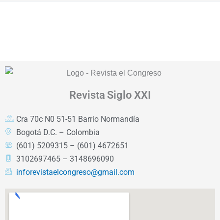
Revista
Siglo XXI
Cra 70c N0 51-51 Barrio Normandía
Bogotá D.C. – Colombia
(601) 5209315 – (601) 4672651
3102697465 – 3148696090
inforevistaelcongreso@gmail.com