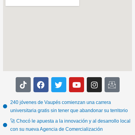
T
F
T
Y
I
I
i
a
w
o
n
c
k
c
i
u
s
o
t
e
t
t
t
n
240 jóvenes de Vaupés comienzan una carrera
o
b
t
u
a
-
universitaria gratis sin tener que abandonar su territorio
k
o
e
b
g
e
🚀 Chocó le apuesta a la innovación y al desarrollo local
o
r
e
r
m
con su nueva Agencia de Comercialización
k
a
a