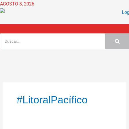
Ir
AGOSTO 8, 2026
al
contenido
#LitoralPacífico