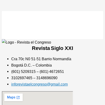
Revista
Siglo XXI
Cra 70c N0 51-51 Barrio Normandía
Bogotá D.C. – Colombia
(601) 5209315 – (601) 4672651
3102697465 – 3148696090
inforevistaelcongreso@gmail.com