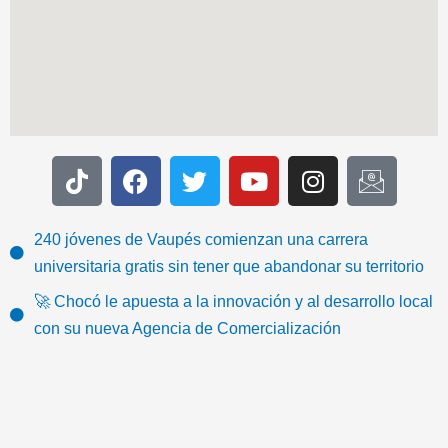
T
F
T
Y
I
I
i
a
w
o
n
c
k
c
i
u
s
o
t
e
t
t
t
n
240 jóvenes de Vaupés comienzan una carrera
o
b
t
u
a
-
universitaria gratis sin tener que abandonar su territorio
k
o
e
b
g
e
🚀 Chocó le apuesta a la innovación y al desarrollo local
o
r
e
r
m
con su nueva Agencia de Comercialización
k
a
a
m
i
l