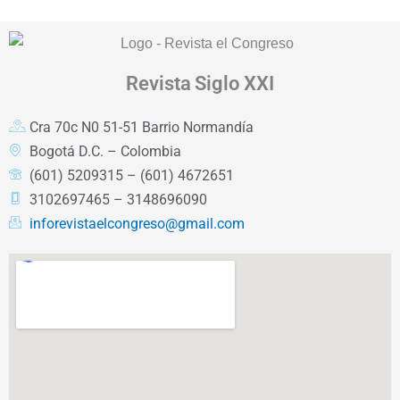
Revista
Siglo XXI
Cra 70c N0 51-51 Barrio Normandía
Bogotá D.C. – Colombia
(601) 5209315 – (601) 4672651
3102697465 – 3148696090
inforevistaelcongreso@gmail.com