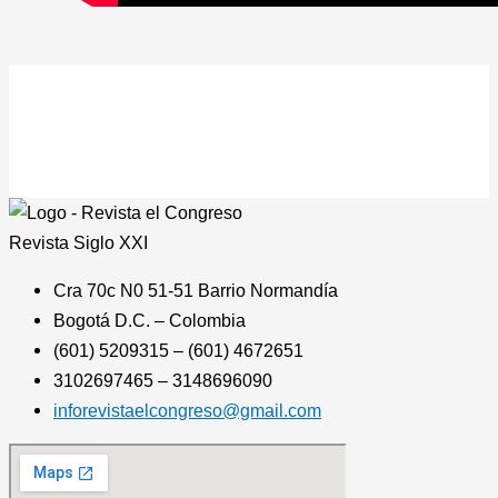
Revista
Siglo XXI
Cra 70c N0 51-51 Barrio Normandía
Bogotá D.C. – Colombia
(601) 5209315 – (601) 4672651
3102697465 – 3148696090
inforevistaelcongreso@gmail.com