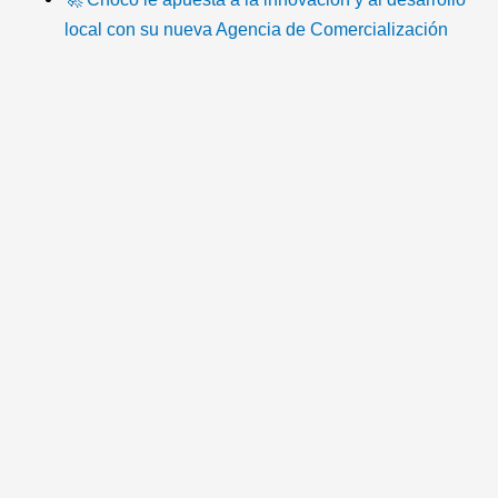
o
b
t
u
a
-
local con su nueva Agencia de Comercialización
k
o
e
b
g
e
o
r
e
r
m
k
a
a
m
i
l