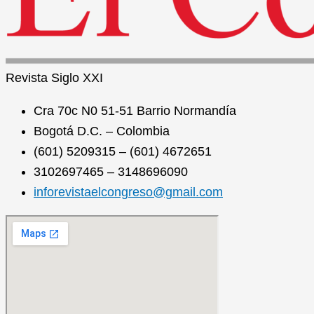
Revista
Siglo XXI
Cra 70c N0 51-51 Barrio Normandía
Bogotá D.C. – Colombia
(601) 5209315 – (601) 4672651
3102697465 – 3148696090
inforevistaelcongreso@gmail.com