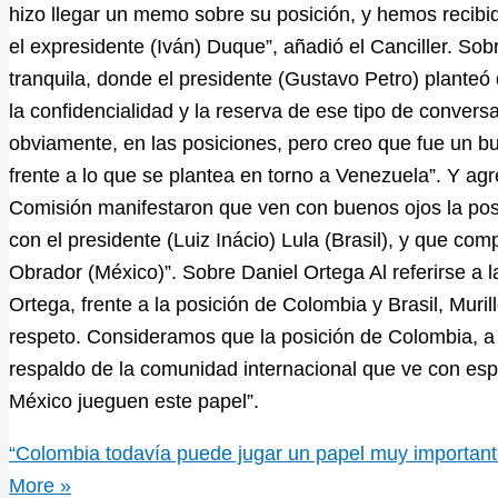
hizo llegar un memo sobre su posición, y hemos recib
el expresidente (Iván) Duque”, añadió el Canciller. Sob
tranquila, donde el presidente (Gustavo Petro) planteó 
la confidencialidad y la reserva de ese tipo de conver
obviamente, en las posiciones, pero creo que fue un bu
frente a lo que se plantea en torno a Venezuela”. Y agr
Comisión manifestaron que ven con buenos ojos la pos
con el presidente (Luiz Inácio) Lula (Brasil), y que c
Obrador (México)”. Sobre Daniel Ortega Al referirse a l
Ortega, frente a la posición de Colombia y Brasil, Muri
respeto. Consideramos que la posición de Colombia, a d
respaldo de la comunidad internacional que ve con esp
México jueguen este papel”.
“Colombia todavía puede jugar un papel muy importante 
More »