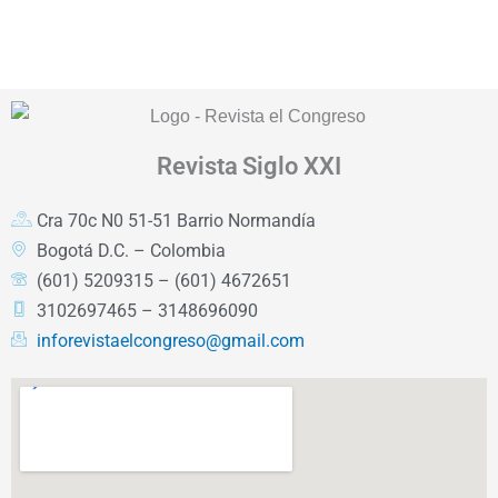
Revista
Siglo XXI
Cra 70c N0 51-51 Barrio Normandía
Bogotá D.C. – Colombia
(601) 5209315 – (601) 4672651
3102697465 – 3148696090
inforevistaelcongreso@gmail.com