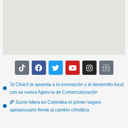
T
F
T
Y
I
I
i
a
w
o
n
c
k
c
i
u
s
o
t
e
t
t
t
n
🚀 Chocó le apuesta a la innovación y al desarrollo local
o
b
t
u
a
-
con su nueva Agencia de Comercialización
k
o
e
b
g
e
🌾 Sucre lidera en Colombia el primer seguro
o
r
e
r
m
agropecuario frente al cambio climático
k
a
a
m
i