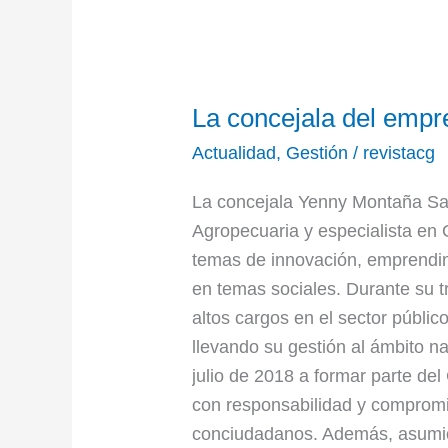
La
La concejala del empr
concejala
del
Actualidad
,
Gestión
/
revistacg
emprendimiento
La concejala Yenny Montaña San
y
Agropecuaria y especialista en
la
temas de innovación, emprendim
mujer
en temas sociales. Durante su 
altos cargos en el sector públic
llevando su gestión al ámbito na
julio de 2018 a formar parte del
con responsabilidad y compromi
conciudadanos. Además, asumió 