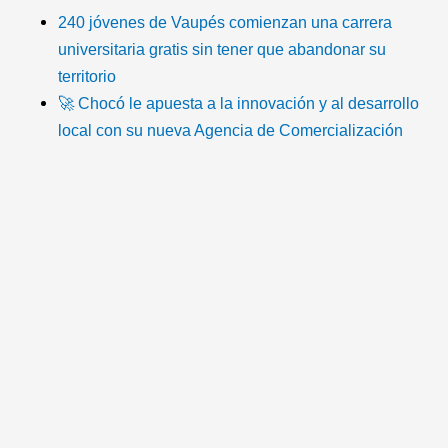
k
c
i
u
s
o
240 jóvenes de Vaupés comienzan una carrera
universitaria gratis sin tener que abandonar su
t
e
t
t
t
n
territorio
🚀 Chocó le apuesta a la innovación y al desarrollo
o
b
t
u
a
-
local con su nueva Agencia de Comercialización
k
o
e
b
g
e
o
r
e
r
m
k
a
a
m
i
l