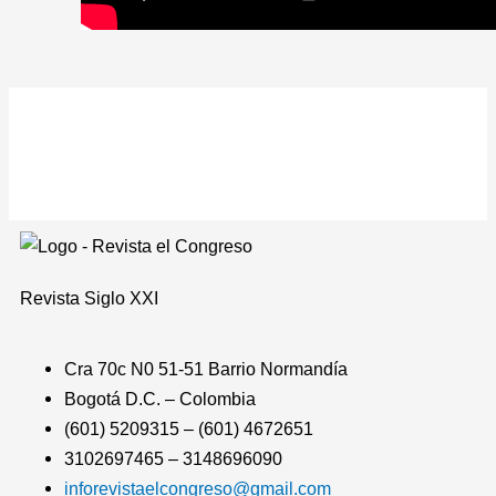
Revista
Siglo XXI
Cra 70c N0 51-51 Barrio Normandía
Bogotá D.C. – Colombia
(601) 5209315 – (601) 4672651
3102697465 – 3148696090
inforevistaelcongreso@gmail.com