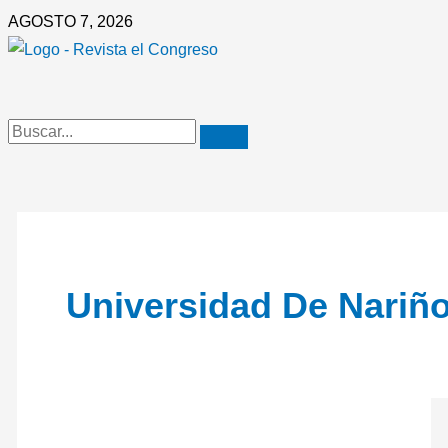
Ir
Matrícula
AGOSTO 7, 2026
al
cero
contenido
en
la
Universidad
de
Nariño
Universidad De Nariñ