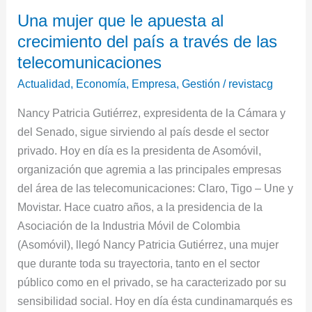
Una
Una mujer que le apuesta al
mujer
crecimiento del país a través de las
que
le
telecomunicaciones
apuesta
Actualidad
,
Economía
,
Empresa
,
Gestión
/
revistacg
al
Nancy Patricia Gutiérrez, expresidenta de la Cámara y
crecimiento
del Senado, sigue sirviendo al país desde el sector
del
privado. Hoy en día es la presidenta de Asomóvil,
país
organización que agremia a las principales empresas
a
del área de las telecomunicaciones: Claro, Tigo – Une y
través
Movistar. Hace cuatro años, a la presidencia de la
de
Asociación de la Industria Móvil de Colombia
las
(Asomóvil), llegó Nancy Patricia Gutiérrez, una mujer
telecomunicaciones
que durante toda su trayectoria, tanto en el sector
público como en el privado, se ha caracterizado por su
sensibilidad social. Hoy en día ésta cundinamarqués es