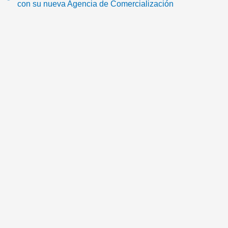
con su nueva Agencia de Comercialización
k
a
a
m
i
l