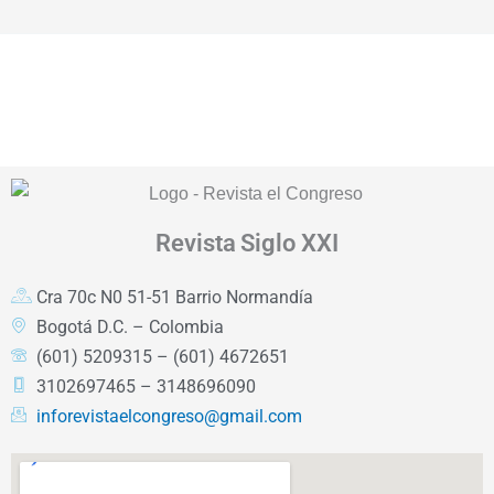
Revista
Siglo XXI
Cra 70c N0 51-51 Barrio Normandía
Bogotá D.C. – Colombia
(601) 5209315 – (601) 4672651
3102697465 – 3148696090
inforevistaelcongreso@gmail.com