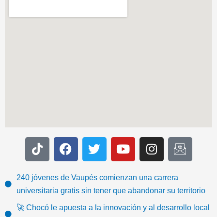
T
F
T
Y
I
I
i
a
w
o
n
c
k
c
i
u
s
o
t
e
t
t
t
n
240 jóvenes de Vaupés comienzan una carrera
o
b
t
u
a
-
universitaria gratis sin tener que abandonar su territorio
k
o
e
b
g
e
🚀 Chocó le apuesta a la innovación y al desarrollo local
o
r
e
r
m