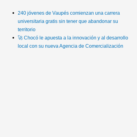
i
a
w
o
n
c
k
c
i
u
s
o
240 jóvenes de Vaupés comienzan una carrera
universitaria gratis sin tener que abandonar su
t
e
t
t
t
n
territorio
🚀 Chocó le apuesta a la innovación y al desarrollo
o
b
t
u
a
-
local con su nueva Agencia de Comercialización
k
o
e
b
g
e
o
r
e
r
m
k
a
a
m
i
l