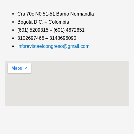
Cra 70c N0 51-51 Barrio Normandía
Bogotá D.C. – Colombia
(601) 5209315 – (601) 4672651
3102697465 – 3148696090
inforevistaelcongreso@gmail.com
T
F
T
Y
I
I