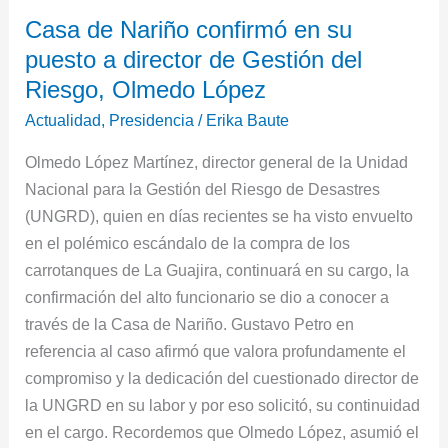
Casa
Casa de Nariño confirmó en su
de
puesto a director de Gestión del
Nariño
confirmó
Riesgo, Olmedo López
en
Actualidad
,
Presidencia
/
Erika Baute
su
Olmedo López Martínez, director general de la Unidad
puesto
Nacional para la Gestión del Riesgo de Desastres
a
(UNGRD), quien en días recientes se ha visto envuelto
director
en el polémico escándalo de la compra de los
de
carrotanques de La Guajira, continuará en su cargo, la
Gestión
confirmación del alto funcionario se dio a conocer a
del
través de la Casa de Nariño. Gustavo Petro en
Riesgo,
referencia al caso afirmó que valora profundamente el
Olmedo
compromiso y la dedicación del cuestionado director de
López
la UNGRD en su labor y por eso solicitó, su continuidad
en el cargo. Recordemos que Olmedo López, asumió el