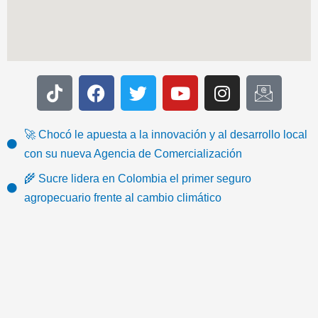
T
F
T
Y
I
I
i
a
w
o
n
c
k
c
i
u
s
o
t
e
t
t
t
n
🚀 Chocó le apuesta a la innovación y al desarrollo local
o
b
t
u
a
-
con su nueva Agencia de Comercialización
k
o
e
b
g
e
🌾 Sucre lidera en Colombia el primer seguro
o
r
e
r
m
agropecuario frente al cambio climático
k
a
a
m
i
l