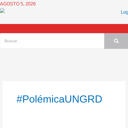
Ir
AGOSTO 5, 2026
al
contenido
#PolémicaUNGRD