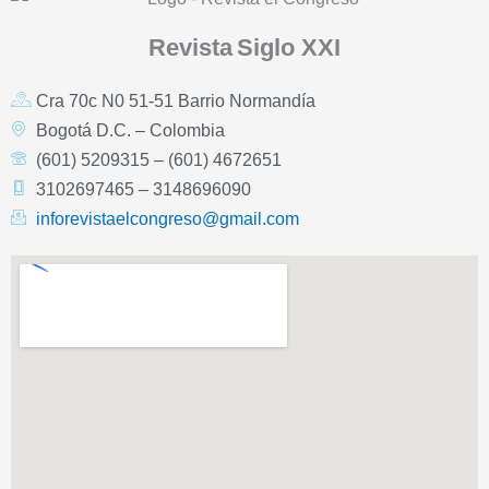
Revista
Siglo XXI
Cra 70c N0 51-51 Barrio Normandía
Bogotá D.C. – Colombia
(601) 5209315 – (601) 4672651
3102697465 – 3148696090
inforevistaelcongreso@gmail.com