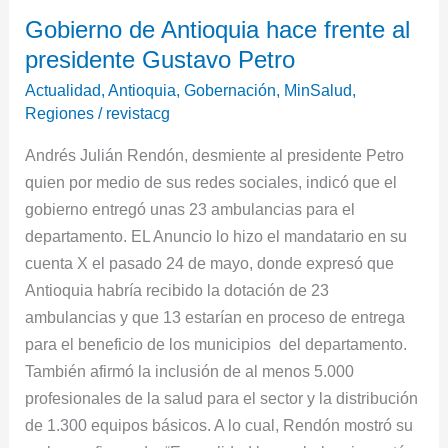
Gobierno
Gobierno de Antioquia hace frente al
de
presidente Gustavo Petro
Antioquia
hace
Actualidad
,
Antioquia
,
Gobernación
,
MinSalud
,
frente
Regiones
/
revistacg
al
Andrés Julián Rendón, desmiente al presidente Petro
presidente
quien por medio de sus redes sociales, indicó que el
Gustavo
gobierno entregó unas 23 ambulancias para el
Petro
departamento. EL Anuncio lo hizo el mandatario en su
cuenta X el pasado 24 de mayo, donde expresó que
Antioquia habría recibido la dotación de 23
ambulancias y que 13 estarían en proceso de entrega
para el beneficio de los municipios del departamento.
También afirmó la inclusión de al menos 5.000
profesionales de la salud para el sector y la distribución
de 1.300 equipos básicos. A lo cual, Rendón mostró su