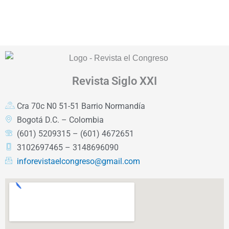
Revista
Siglo XXI
Cra 70c N0 51-51 Barrio Normandía
Bogotá D.C. – Colombia
(601) 5209315 – (601) 4672651
3102697465 – 3148696090
inforevistaelcongreso@gmail.com