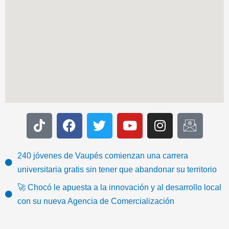
T
F
T
Y
I
I
i
a
w
o
n
c
k
c
i
u
s
o
t
e
t
t
t
n
240 jóvenes de Vaupés comienzan una carrera
o
b
t
u
a
-
universitaria gratis sin tener que abandonar su territorio
k
o
e
b
g
e
🚀 Chocó le apuesta a la innovación y al desarrollo local
o
r
e
r
m
con su nueva Agencia de Comercialización
k
a
a
m
i