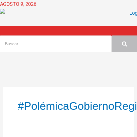
Ir
AGOSTO 9, 2026
al
contenido
#PolémicaGobiernoReg