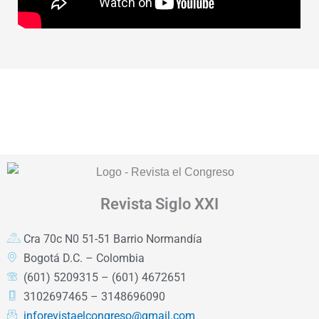
Revista
Siglo XXI
Cra 70c N0 51-51 Barrio Normandía
Bogotá D.C. – Colombia
(601) 5209315 – (601) 4672651
3102697465 – 3148696090
inforevistaelcongreso@gmail.com