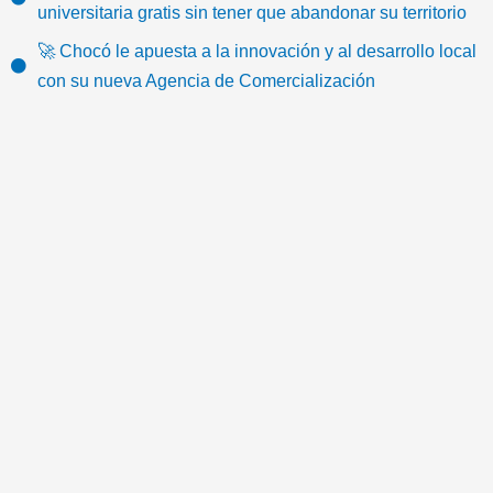
o
b
t
u
a
-
universitaria gratis sin tener que abandonar su territorio
k
o
e
b
g
e
🚀 Chocó le apuesta a la innovación y al desarrollo local
o
r
e
r
m
con su nueva Agencia de Comercialización
k
a
a
m
i
l