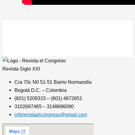
Revista
Siglo XXI
Cra 70c N0 51-51 Barrio Normandía
Bogotá D.C. – Colombia
(601) 5209315 – (601) 4672651
3102697465 – 3148696090
inforevistaelcongreso@gmail.com