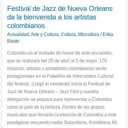
Festival
Festival de Jazz de Nueva Orleans
de
da la bienvenida a los artistas
Jazz
de
colombianos
Nueva
Actualidad
,
Arte y Cultura
,
Cultura
,
Mincultura
/
Erika
Orleans
Baute
da
Colombia es el invitado de honor de este encuentro,
la
que se realizará del 25 de abril al 5 de mayo. 175
bienvenida
músicos, artistas y portadores colombianos serán
a
protagonistas en el Pabellón de Intercambio Cultural
los
del festival. ¡Llegó el momento! Inicia el Festival de
artistas
Jazz de Nueva Orleans – Jazz Fest y nuestra
colombianos
delegación se prepara para representar a Colombia
como el país de la belleza. Dentro de los grupos
musicales que llevarán la esencia de Colombia a este
prestigioso encuentro están Batambora, Kombilesa Mí,