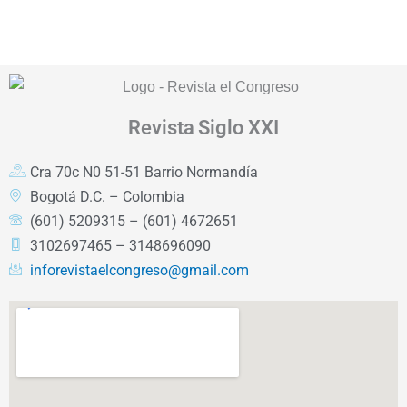
Revista
Siglo XXI
Cra 70c N0 51-51 Barrio Normandía
Bogotá D.C. – Colombia
(601) 5209315 – (601) 4672651
3102697465 – 3148696090
inforevistaelcongreso@gmail.com