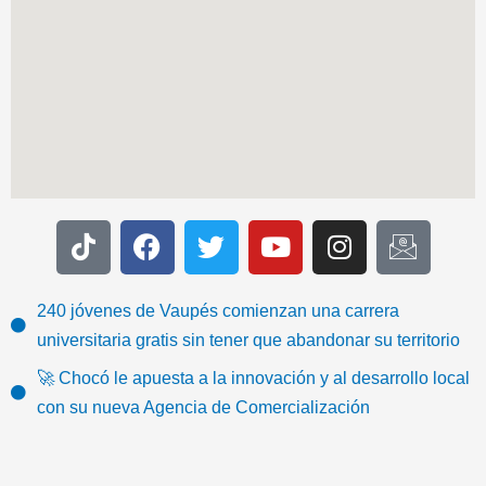
T
F
T
Y
I
I
i
a
w
o
n
c
k
c
i
u
s
o
t
e
t
t
t
n
240 jóvenes de Vaupés comienzan una carrera
o
b
t
u
a
-
universitaria gratis sin tener que abandonar su territorio
k
o
e
b
g
e
🚀 Chocó le apuesta a la innovación y al desarrollo local
o
r
e
r
m
con su nueva Agencia de Comercialización
k
a
a
m
i
l