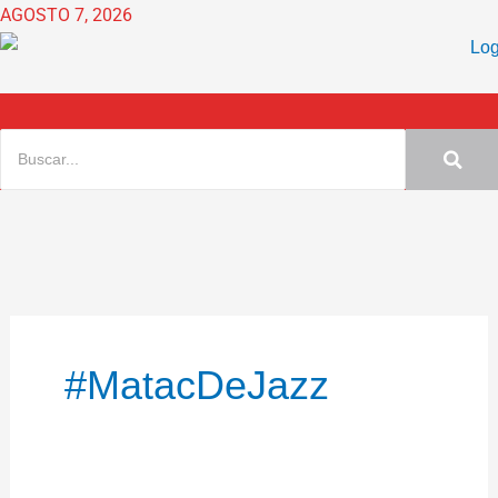
Ir
AGOSTO 7, 2026
al
contenido
#MatacDeJazz