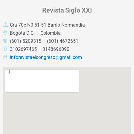
Revista
Siglo XXI
Cra 70c N0 51-51 Barrio Normandía
Bogotá D.C. – Colombia
(601) 5209315 – (601) 4672651
3102697465 – 3148696090
inforevistaelcongreso@gmail.com