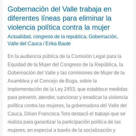
Gobernación
Gobernación del Valle trabaja en
del
diferentes líneas para eliminar la
Valle
trabaja
violencia política contra la mujer
en
Actualidad
,
congreso de la republica
,
Gobernación
,
diferentes
Valle del Cauca
/
Erika Baute
líneas
En la audiencia pública de la Comisión Legal para la
para
Equidad de la Mujer del Congreso de la República, la
eliminar
Gobernación del Valle y las comisiones de Mujer de la
la
Asamblea y el Concejo de Buga, sobre la
violencia
implementación de la Ley 2453, que establece medidas
política
para prevenir, atender, sancionar y erradicar la violencia
contra
política contra las mujeres, la gobernadora del Valle del
la
Cauca, Dilian Francisca Toro destacó el trabajo que se
mujer
realiza para garantizar la participación política de las
mujeres, en especial a través de la socialización y