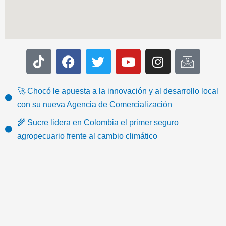
T
F
T
Y
I
I
i
a
w
o
n
c
k
c
i
u
s
o
t
e
t
t
t
n
🚀 Chocó le apuesta a la innovación y al desarrollo local
o
b
t
u
a
-
con su nueva Agencia de Comercialización
k
o
e
b
g
e
🌾 Sucre lidera en Colombia el primer seguro
o
r
e
r
m
agropecuario frente al cambio climático
k
a
a
m
i
l