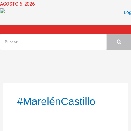
Ir
AGOSTO 6, 2026
al
contenido
#MarelénCastillo