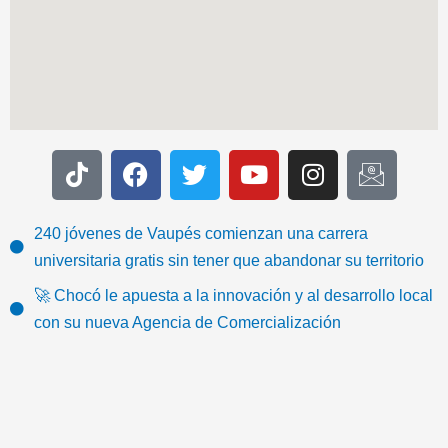
T
F
T
Y
I
I
i
a
w
o
n
c
k
c
i
u
s
o
t
e
t
t
t
n
240 jóvenes de Vaupés comienzan una carrera
o
b
t
u
a
-
universitaria gratis sin tener que abandonar su territorio
k
o
e
b
g
e
🚀 Chocó le apuesta a la innovación y al desarrollo local
o
r
e
r
m
con su nueva Agencia de Comercialización
k
a
a
m
i
l