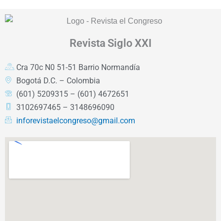
Revista
Siglo XXI
Cra 70c N0 51-51 Barrio Normandía
Bogotá D.C. – Colombia
(601) 5209315 – (601) 4672651
3102697465 – 3148696090
inforevistaelcongreso@gmail.com