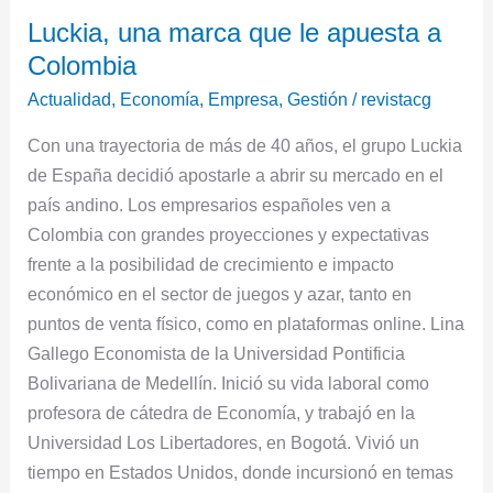
Luckia,
Luckia, una marca que le apuesta a
una
Colombia
marca
que
Actualidad
,
Economía
,
Empresa
,
Gestión
/
revistacg
le
Con una trayectoria de más de 40 años, el grupo Luckia
apuesta
de España decidió apostarle a abrir su mercado en el
a
país andino. Los empresarios españoles ven a
Colombia
Colombia con grandes proyecciones y expectativas
frente a la posibilidad de crecimiento e impacto
económico en el sector de juegos y azar, tanto en
puntos de venta físico, como en plataformas online. Lina
Gallego Economista de la Universidad Pontificia
Bolivariana de Medellín. Inició su vida laboral como
profesora de cátedra de Economía, y trabajó en la
Universidad Los Libertadores, en Bogotá. Vivió un
tiempo en Estados Unidos, donde incursionó en temas