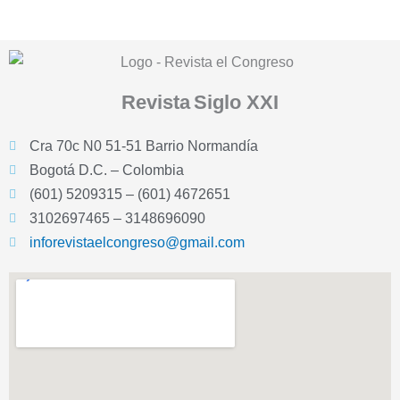
Revista
Siglo XXI
Cra 70c N0 51-51 Barrio Normandía
Bogotá D.C. – Colombia
(601) 5209315 – (601) 4672651
3102697465 – 3148696090
inforevistaelcongreso@gmail.com