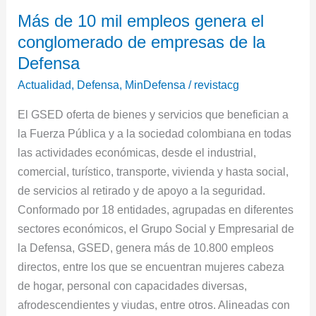
Más
Más de 10 mil empleos genera el
de
conglomerado de empresas de la
10
mil
Defensa
empleos
Actualidad
,
Defensa
,
MinDefensa
/
revistacg
genera
El GSED oferta de bienes y servicios que benefician a
el
la Fuerza Pública y a la sociedad colombiana en todas
conglomerado
las actividades económicas, desde el industrial,
de
comercial, turístico, transporte, vivienda y hasta social,
empresas
de servicios al retirado y de apoyo a la seguridad.
de
Conformado por 18 entidades, agrupadas en diferentes
la
sectores económicos, el Grupo Social y Empresarial de
Defensa
la Defensa, GSED, genera más de 10.800 empleos
directos, entre los que se encuentran mujeres cabeza
de hogar, personal con capacidades diversas,
afrodescendientes y viudas, entre otros. Alineadas con