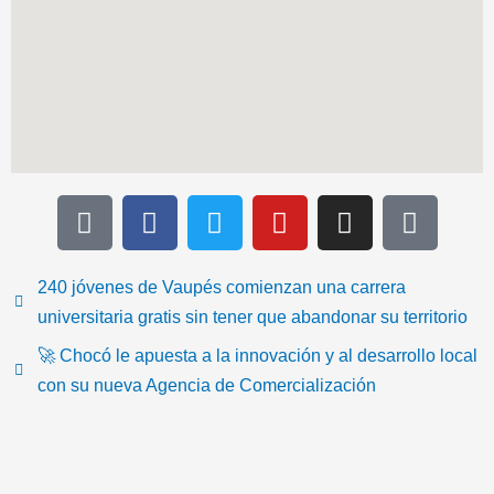
T
F
T
Y
I
I
i
a
w
o
n
c
k
c
i
u
s
o
t
e
t
t
t
n
240 jóvenes de Vaupés comienzan una carrera
o
b
t
u
a
-
universitaria gratis sin tener que abandonar su territorio
k
o
e
b
g
e
🚀 Chocó le apuesta a la innovación y al desarrollo local
o
r
e
r
m
con su nueva Agencia de Comercialización
k
a
a
m
i
l