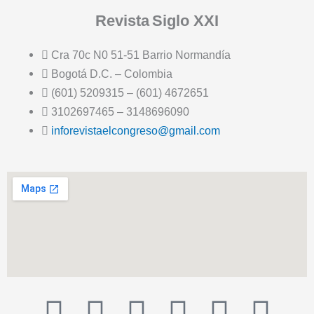
Revista
Siglo XXI
Cra 70c N0 51-51 Barrio Normandía
Bogotá D.C. – Colombia
(601) 5209315 – (601) 4672651
3102697465 – 3148696090
inforevistaelcongreso@gmail.com
T
F
T
Y
I
I