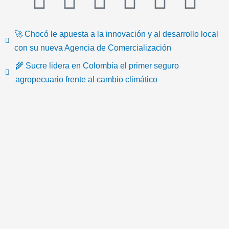
i
a
w
o
n
c
🚀 Chocó le apuesta a la innovación y al desarrollo local
k
c
i
u
s
o
con su nueva Agencia de Comercialización
🌾 Sucre lidera en Colombia el primer seguro
t
e
t
t
t
n
agropecuario frente al cambio climático
o
b
t
u
a
-
k
o
e
b
g
e
o
r
e
r
m
k
a
a
m
i