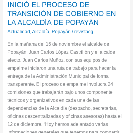
INICIÓ EL PROCESO DE
EL
TRANSICIÓN DE GOBIERNO EN
PROCESO
DE
LA ALCALDÍA DE POPAYÁN
TRANSICIÓN
Actualidad
,
Alcaldía
,
Popayán
/
revistacg
DE
​​​​En la mañana del 16 de noviembre el alcalde de
GOBIERNO
Popayán, Juan Carlos López Castrillón y el alcalde
EN
electo, Juan Carlos Muñoz, con sus equipos de
LA
empalme iniciaron una ruta de trabajo para hacer la
ALCALDÍA
entrega de la Administración Municipal de forma
DE
transparente. El proceso de empalme involucra 24
POPAYÁN
comisiones que trabajarán bajo unos componente
técnicos y organizativos en cada una de las
dependencias de la Alcaldía (despacho, secretarías,
oficinas descentralizadas y oficinas asesoras) hasta el
12 de diciembre. “Hoy hemos adelantado varias
informaciones generales que tenemos para compartir