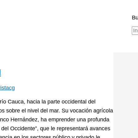
Bu
l
istacg
 río Cauca, hacia la parte occidental del
s sobre el nivel del mar. Su vocación agrícola
n Manco Hernández, ha emprender una profunda
 del Occidente”, que le representará avances
iencia en los sectores público y privado le