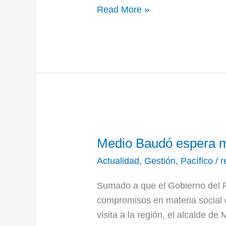
Read More »
Medio
Medio Baudó espera m
Baudó
espera
Actualidad
,
Gestión
,
Pacífico
/
r
más
Sumado a que el Gobierno del 
recursos
compromisos en materia social 
para
visita a la región, el alcalde d
obras