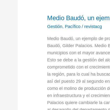
Medio
Medio Baudó, un ejemp
Baudó,
un
Gestión
,
Pacífico
/
revistacg
ejemplo
Medio Baudó, un ejemplo de pro
de
Baudó, Gilder Palacios. Medio 
progreso
municipios con el mayor avance 
en
Esto se debe a la gestión del al
el
comprometido con el crecimient
chocó
la región, para lo cual ha busc
así del puesto 29 al segundo en 
como el molino de producción d
en infraestructura y el crecimien
Palacios quiere cambiarle la ca
al desarrollo del departamento 