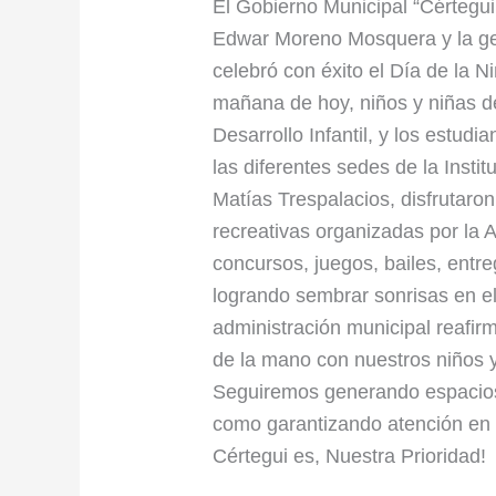
Cértegui,
El Gobierno Municipal “Cértegui,
Chocó,
Edwar Moreno Mosquera y la ge
llena
celebró con éxito el Día de la N
de
mañana de hoy, niños y niñas de
sonrisas
Desarrollo Infantil, y los estud
y
las diferentes sedes de la Inst
alegría!
Matías Trespalacios, disfrutaron
recreativas organizadas por la A
concursos, juegos, bailes, entr
logrando sembrar sonrisas en e
administración municipal reafi
de la mano con nuestros niños y
Seguiremos generando espacios d
como garantizando atención en 
Cértegui es, Nuestra Prioridad!