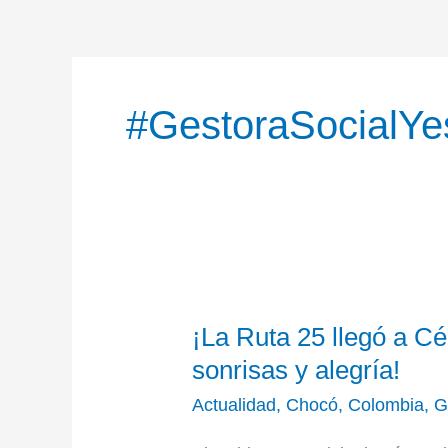
#GestoraSocialY
¡La
¡La Ruta 25 llegó a Cé
Ruta
25
sonrisas y alegría!
llegó
Actualidad
,
Chocó
,
Colombia
,
G
a