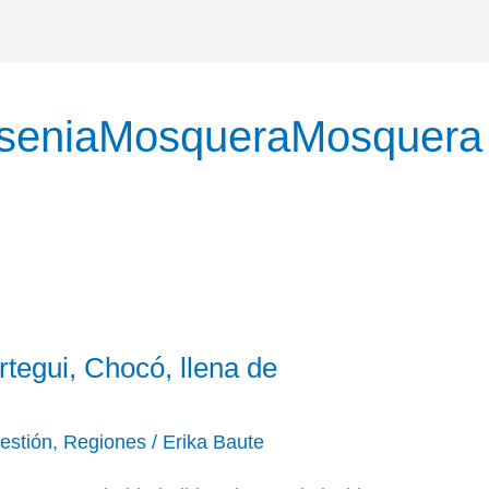
eseniaMosqueraMosquera
rtegui, Chocó, llena de
estión
,
Regiones
/
Erika Baute