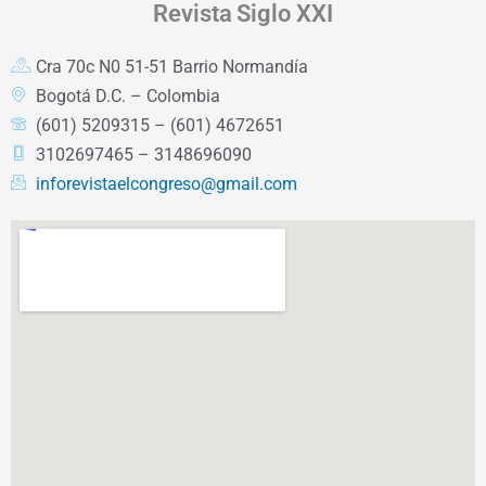
Revista
Siglo XXI
Cra 70c N0 51-51 Barrio Normandía
Bogotá D.C. – Colombia
(601) 5209315 – (601) 4672651
3102697465 – 3148696090
inforevistaelcongreso@gmail.com