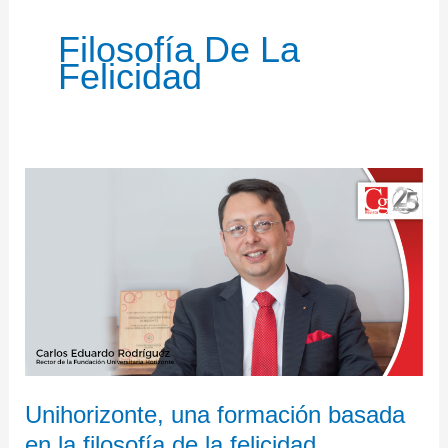
Filosofía De La
Felicidad
Unihorizonte,
una
formación
basada
en
la
filosofía
de
la
Unihorizonte, una formación basada
felicidad
en la filosofía de la felicidad