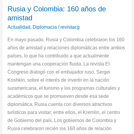
Rusia
Rusia y Colombia: 160 años de
y
amistad
Colombia:
160
Actualidad
,
Diplomacia
/
revistacg
años
En mayo pasado, Rusia y Colombia celebraron los 160
de
años de amistad y relaciones diplomáticas entre ambos
amistad
países, lo que ha contribuido a que actualmente
mantengan una cooperación fluida. La revista El
Congreso dialogó con el embajador ruso, Sergei
Koshkin, sobre el interés de invertir en la nación
suramericana, el turismo y los programas culturales y
académicos que se promueven desde esa sede
diplomática. Rusia cuenta con diversos atractivos
turísticos para visitar; entre ellos, el Kremlin, el centro
de Gobierno del país. Los gobiernos de Colombia y
Rusia celebraron recién los 160 años de relación