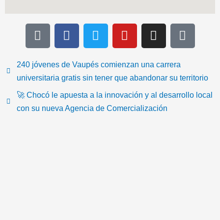
T
F
T
Y
I
I
i
a
w
o
n
c
k
c
i
u
s
o
t
e
t
t
t
n
240 jóvenes de Vaupés comienzan una carrera
o
b
t
u
a
-
universitaria gratis sin tener que abandonar su territorio
k
o
e
b
g
e
🚀 Chocó le apuesta a la innovación y al desarrollo local
o
r
e
r
m
con su nueva Agencia de Comercialización
k
a
a
m
i
l