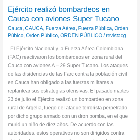
Ejército
Ejército realizó bombardeos en
realizó
Cauca con aviones Super Tucano
bombardeos
en
Cauca
,
CAUCA
,
Fuerza Aérea
,
Fuerza Pública
,
Orden
Cauca
Púbico
,
Orden Público
,
ORDEN PÚBLICO
/
revistacg
con
El Ejército Nacional y la Fuerza Aérea Colombiana
aviones
(FAC) reactivaron los bombardeos en zona rural del
Super
Cauca con aviones A – 29 Super Tucano. Los ataques
Tucano
de las disidencias de las Farc contra la población civil
en Cauca han obligado a las fuerzas militares a
replantear sus estrategias ofensivas. El pasado martes
23 de julio el Ejército realizó un bombardeo en zona
rural de Argelia, luego del ataque terrorista perpetrado
por dicho grupo armado con un dron bomba, en el que
murió un niño de diez años. De acuerdo con las
autoridades, estos operativos no son dirigidos contra