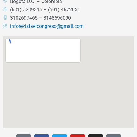
Bogotá D.C. – Colombia
(601) 5209315 – (601) 4672651
3102697465 – 3148696090
inforevistaelcongreso@gmail.com