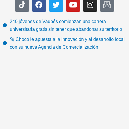
T
F
T
Y
I
I
i
a
w
o
n
c
k
c
i
u
s
o
t
e
t
t
t
n
240 jóvenes de Vaupés comienzan una carrera
o
b
t
u
a
-
universitaria gratis sin tener que abandonar su territorio
k
o
e
b
g
e
🚀 Chocó le apuesta a la innovación y al desarrollo local
o
r
e
r
m
con su nueva Agencia de Comercialización
k
a
a
m
i
l