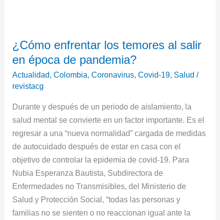
¿Cómo
¿Cómo enfrentar los temores al salir
enfrentar
en época de pandemia?
los
temores
Actualidad
,
Colombia
,
Coronavirus
,
Covid-19
,
Salud
/
al
revistacg
salir
Durante y después de un periodo de aislamiento, la
en
salud mental se convierte en un factor importante. Es el
época
regresar a una “nueva normalidad” cargada de medidas
de
de autocuidado después de estar en casa con el
pandemia?
objetivo de controlar la epidemia de covid-19. Para
Nubia Esperanza Bautista, Subdirectora de
Enfermedades no Transmisibles, del Ministerio de
Salud y Protección Social, “todas las personas y
familias no se sienten o no reaccionan igual ante la