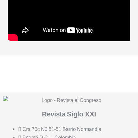
Revista
Siglo XXI
Cra 70c N0 51-51 Barrio Normandía
Bogotá D.C. – Colombia