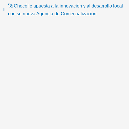
🚀 Chocó le apuesta a la innovación y al desarrollo local
t
e
t
t
t
n
con su nueva Agencia de Comercialización
o
b
t
u
a
-
k
o
e
b
g
e
o
r
e
r
m
k
a
a
m
i
l