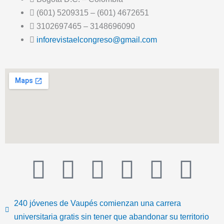
(601) 5209315 – (601) 4672651
3102697465 – 3148696090
inforevistaelcongreso@gmail.com
T
F
T
Y
I
I
i
a
w
o
n
c
240 jóvenes de Vaupés comienzan una carrera
k
c
i
u
s
o
universitaria gratis sin tener que abandonar su territorio