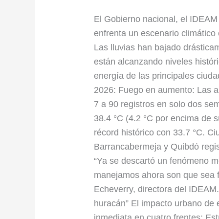
de
Colombia:
El Gobierno nacional, el IDEAM
El
enfrenta un escenario climático 
fenómeno
Las lluvias han bajado drástic
de
están alcanzando niveles histór
El
energía de las principales ciud
Niño
2026: Fuego en aumento: Las al
viene
7 a 90 registros en solo dos se
“fuerte
38.4 °C (4.2 °C por encima de 
o
récord histórico con 33.7 °C. Ci
muy
Barrancabermeja y Quibdó regis
fuerte”
“Ya se descartó un fenómeno m
y
manejamos ahora son que sea fue
ya
Echeverry, directora del IDEAM. 
rompe
huracán” El impacto urbano de es
récords
inmediata en cuatro frentes: Es