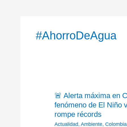
#AhorroDeAgua
🚨
🚨 Alerta máxima en C
Alerta
máxima
fenómeno de El Niño vi
en
rompe récords
Ciudades
Actualidad
,
Ambiente
,
Colombia