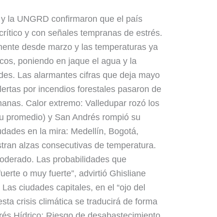
 y la UNGRD confirmaron que el país
crítico y con señales tempranas de estrés.
amente desde marzo y las temperaturas ya
icos, poniendo en jaque el agua y la
ades. Las alarmantes cifras que deja mayo
ertas por incendios forestales pasaron de
manas. Calor extremo: Valledupar rozó los
su promedio) y San Andrés rompió su
udades en la mira: Medellín, Bogotá,
tran alzas consecutivas de temperatura.
oderado. Las probabilidades que
rte o muy fuerte”, advirtió Ghisliane
Las ciudades capitales, en el “ojo del
ta crisis climática se traducirá de forma
trés Hídrico: Riesgo de desabastecimiento