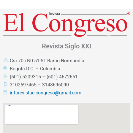
Revista
Siglo XXI
Cra 70c N0 51-51 Barrio Normandía
Bogotá D.C. – Colombia
(601) 5209315 – (601) 4672651
3102697465 – 3148696090
inforevistaelcongreso@gmail.com