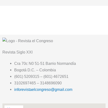
Revista
Siglo XXI
Cra 70c N0 51-51 Barrio Normandía
Bogotá D.C. – Colombia
(601) 5209315 – (601) 4672651
3102697465 – 3148696090
inforevistaelcongreso@gmail.com