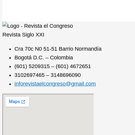
Revista
Siglo XXI
Cra 70c N0 51-51 Barrio Normandía
Bogotá D.C. – Colombia
(601) 5209315 – (601) 4672651
3102697465 – 3148696090
inforevistaelcongreso@gmail.com