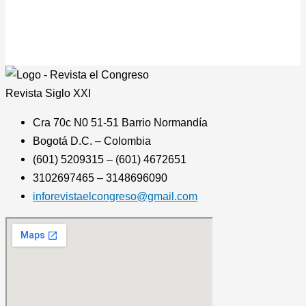
Revista
Siglo XXI
Cra 70c N0 51-51 Barrio Normandía
Bogotá D.C. – Colombia
(601) 5209315 – (601) 4672651
3102697465 – 3148696090
inforevistaelcongreso@gmail.com