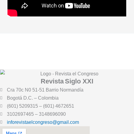
Revista
Siglo XXI
Cra 70c N0 51-51 Barrio Normandía
Bogotá D.C. – Colombia
(601) 5209315 – (601) 4672651
3102697465 – 3148696090
inforevistaelcongreso@gmail.com