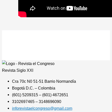
Revista
Siglo XXI
Cra 70c N0 51-51 Barrio Normandía
Bogotá D.C. – Colombia
(601) 5209315 – (601) 4672651
3102697465 – 3148696090
inforevistaelcongreso@gmail.com