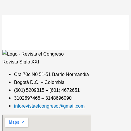
Revista
Siglo XXI
Cra 70c N0 51-51 Barrio Normandía
Bogotá D.C. – Colombia
(601) 5209315 – (601) 4672651
3102697465 – 3148696090
inforevistaelcongreso@gmail.com