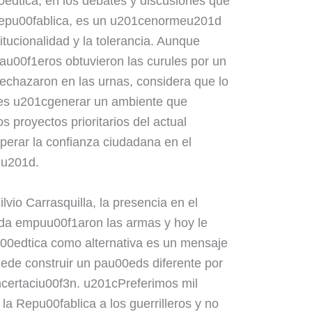
edtica, en los debates y discusiones que
Repu00fablica, es un u201cenormeu201d
titucionalidad y la tolerancia. Aunque
u00f1eros obtuvieron las curules por un
echazaron en las urnas, considera que lo
a es u201cgenerar un ambiente que
s proyectos prioritarios del actual
perar la confianza ciudadana en el
nu201d.
ilvio Carrasquilla, la presencia en el
eda empuu00f1aron las armas y hoy le
00edtica como alternativa es un mensaje
de construir un pau00eds diferente por
ncertaciu00f3n. u201cPreferimos mil
la Repu00fablica a los guerrilleros y no