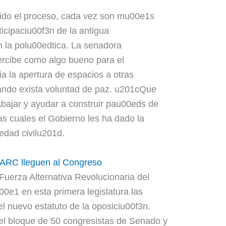
enido el proceso, cada vez son mu00e1s
ticipaciu00f3n de la antigua
n la polu00edtica. La senadora
ercibe como algo bueno para el
ia la apertura de espacios a otras
ando exista voluntad de paz. u201cQue
abajar y ayudar a construir pau00eds de
as cuales el Gobierno les ha dado la
iedad civilu201d.
 FARC lleguen al Congreso
Fuerza Alternativa Revolucionaria del
e1 en esta primera legislatura las
l nuevo estatuto de la oposiciu00f3n.
del bloque de 50 congresistas de Senado y