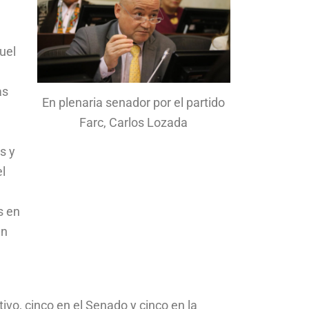
uel
as
En plenaria senador por el partido
Farc, Carlos Lozada
s y
el
s en
an
ivo, cinco en el Senado y cinco en la