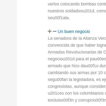
verlos colocando bombas contra
nuestros soldadosu201d, como
seu00f1ala.
Un buen negocio
La senadora de la Alianza Ver
convencida de que haber logra
Armadas Revolucionarias de 
negociou201d para el pau00eds
armado que hizo dau00f1o du
cambiando sus armas por 10 cu
segu00fan la legisladora, es e
congresistas, aunque consider
u201ces con los colombianos q
exclusiu00f3n y corrupciu00f3