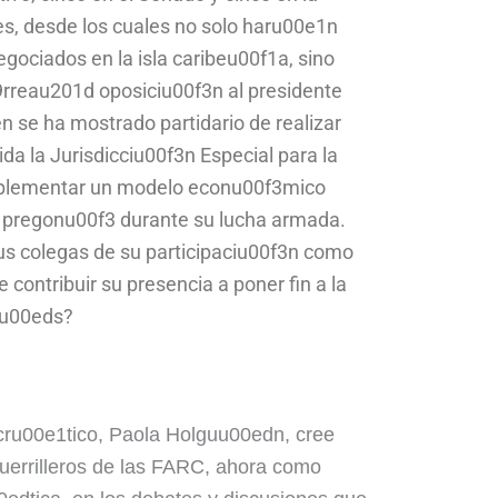
, desde los cuales no solo haru00e1n
gociados en la isla caribeu00f1a, sino
reau201d oposiciu00f3n al presidente
n se ha mostrado partidario de realizar
ida la Jurisdicciu00f3n Especial para la
mplementar un modelo econu00f3mico
la pregonu00f3 durante su lucha armada.
s colegas de su participaciu00f3n como
contribuir su presencia a poner fin a la
pau00eds?
ru00e1tico, Paola Holguu00edn, cree
guerrilleros de las FARC, ahora como