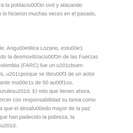
 la poblaciu00f3n civil y atacando
 lo hicieron muchas veces en el pasado,
de, Angu00e9lica Lozano, estu00e1
do la desmovilizaciu00f3n de las Fuerzas
Colombia (FARC) fue un u201cbuen
, u201cporque se libru00f3 de un actor
rante mu00e1s de 50 au00f1os,
rulesu201d. El reto que tienen ahora,
jercer con responsabilidad su tarea como
a que el desafu00edo mayor de la paz
ue han padecido la pobreza, la
nu201d.