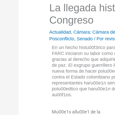
La llegada hist
Congreso
Actualidad
,
Cámara: Cámara de
Posconflicto
,
Senado
/ Por
revi
En un hecho histu00f3rico para
FARC iniciaron su labor como c
gracias al derecho que adquiri
de paz. El exgrupo guerrillero 
nueva forma de hacer polu00ed
contra el Estado colombiano p
representantes haru00e1n senti
polu00edtico que haru00e1n de
au00f1os.
Mu00e1s allu00e1 de la