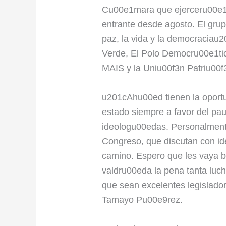
Cu00e1mara que ejerceru00e1n
entrante desde agosto. El gr
paz, la vida y la democraciau
Verde, El Polo Democru00e1tico
MAIS y la Uniu00f3n Patriu00f3
u201cAhu00ed tienen la oport
estado siempre a favor del pa
ideologu00edas. Personalment
Congreso, que discutan con id
camino. Espero que les vaya bi
valdru00eda la pena tanta luc
que sean excelentes legislado
Tamayo Pu00e9rez.