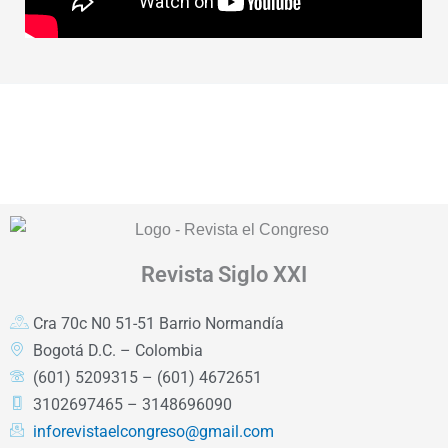
Revista
Siglo XXI
Cra 70c N0 51-51 Barrio Normandía
Bogotá D.C. – Colombia
(601) 5209315 – (601) 4672651
3102697465 – 3148696090
inforevistaelcongreso@gmail.com