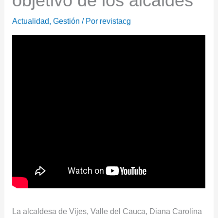
objetivo de los alcaldes
Actualidad
,
Gestión
/ Por
revistacg
La alcaldesa de Vijes, Valle del Cauca, Diana Carolina