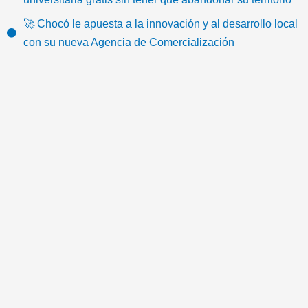
k
o
e
b
g
e
🚀 Chocó le apuesta a la innovación y al desarrollo local
o
r
e
r
m
con su nueva Agencia de Comercialización
k
a
a
m
i
l