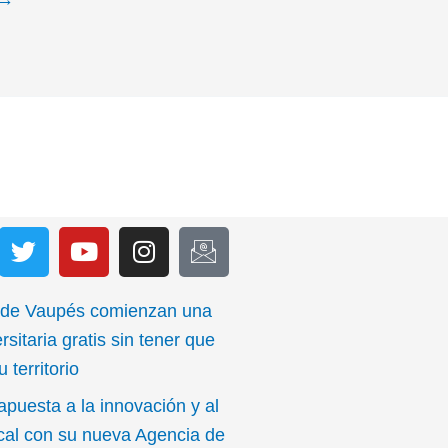
T
Y
I
I
w
o
n
c
i
u
s
o
t
t
t
n
 de Vaupés comienzan una
t
u
a
-
rsitaria gratis sin tener que
e
b
g
e
 territorio
r
e
r
m
apuesta a la innovación y al
a
a
m
i
ocal con su nueva Agencia de