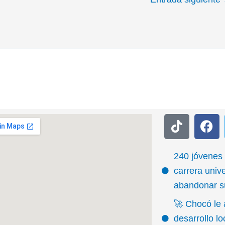
T
F
i
a
k
c
t
e
240 jóvenes
o
b
carrera unive
k
o
abandonar su
o
🚀 Chocó le 
k
desarrollo l