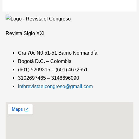
Revista
Siglo XXI
Cra 70c N0 51-51 Barrio Normandía
Bogotá D.C. – Colombia
(601) 5209315 – (601) 4672651
3102697465 – 3148696090
inforevistaelcongreso@gmail.com