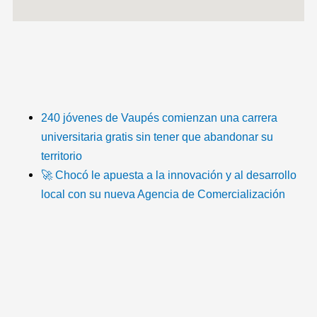
T
F
T
Y
I
I
i
a
w
o
n
c
k
c
i
u
s
o
240 jóvenes de Vaupés comienzan una carrera
universitaria gratis sin tener que abandonar su
t
e
t
t
t
n
territorio
🚀 Chocó le apuesta a la innovación y al desarrollo
o
b
t
u
a
-
local con su nueva Agencia de Comercialización
k
o
e
b
g
e
o
r
e
r
m
k
a
a