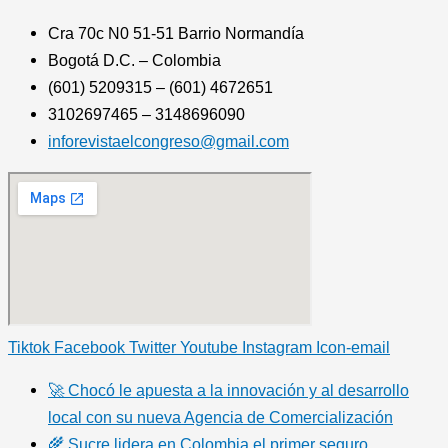
Cra 70c N0 51-51 Barrio Normandía
Bogotá D.C. – Colombia
(601) 5209315 – (601) 4672651
3102697465 – 3148696090
inforevistaelcongreso@gmail.com
Tiktok
Facebook
Twitter
Youtube
Instagram
Icon-email
🚀 Chocó le apuesta a la innovación y al desarrollo
local con su nueva Agencia de Comercialización
🌾 Sucre lidera en Colombia el primer seguro