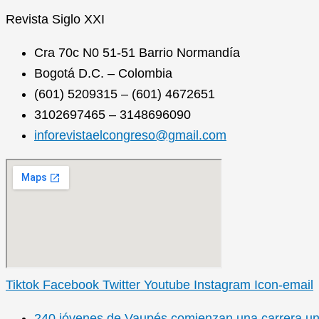
Revista
Siglo XXI
Cra 70c N0 51-51 Barrio Normandía
Bogotá D.C. – Colombia
(601) 5209315 – (601) 4672651
3102697465 – 3148696090
inforevistaelcongreso@gmail.com
Tiktok
Facebook
Twitter
Youtube
Instagram
Icon-email
240 jóvenes de Vaupés comienzan una carrera unive