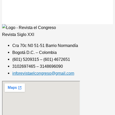
Revista
Siglo XXI
Cra 70c N0 51-51 Barrio Normandía
Bogotá D.C. – Colombia
(601) 5209315 – (601) 4672651
3102697465 – 3148696090
inforevistaelcongreso@gmail.com