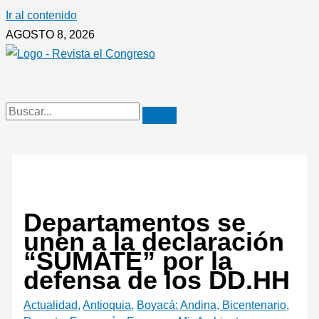
Ir al contenido
AGOSTO 8, 2026
Departamentos se
unen a la declaración
“SÚMATE” por la
defensa de los DD.HH
Actualidad
,
Antioquia
,
Boyacá: Andina, Bicentenario
,