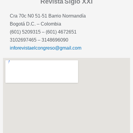
Revista
Siglo XXI
Cra 70c N0 51-51 Barrio Normandía
Bogotá D.C. – Colombia
(601) 5209315 – (601) 4672651
3102697465 – 3148696090
inforevistaelcongreso@gmail.com