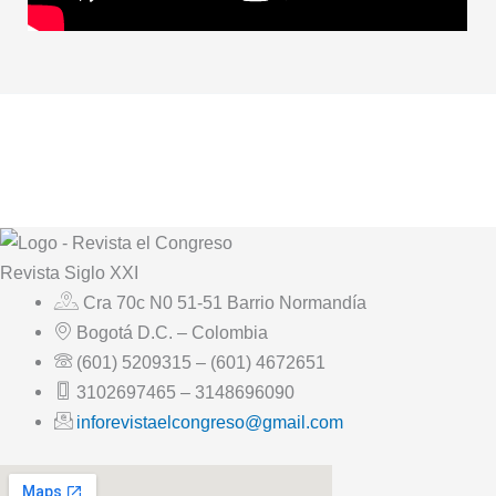
Revista
Siglo XXI
Cra 70c N0 51-51 Barrio Normandía
Bogotá D.C. – Colombia
(601) 5209315 – (601) 4672651
3102697465 – 3148696090
inforevistaelcongreso@gmail.com