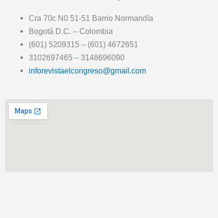
Cra 70c N0 51-51 Barrio Normandía
Bogotá D.C. – Colombia
(601) 5209315 – (601) 4672651
3102697465 – 3148696090
inforevistaelcongreso@gmail.com
T
F
T
Y
I
I