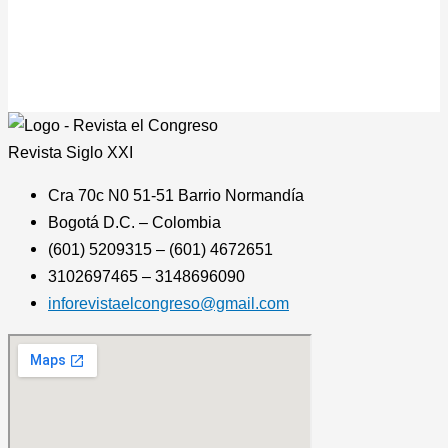
Revista
Siglo XXI
Cra 70c N0 51-51 Barrio Normandía
Bogotá D.C. – Colombia
(601) 5209315 – (601) 4672651
3102697465 – 3148696090
inforevistaelcongreso@gmail.com