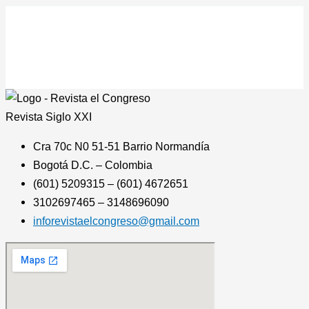
Revista
Siglo XXI
Cra 70c N0 51-51 Barrio Normandía
Bogotá D.C. – Colombia
(601) 5209315 – (601) 4672651
3102697465 – 3148696090
inforevistaelcongreso@gmail.com