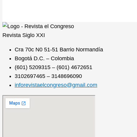
Revista
Siglo XXI
Cra 70c N0 51-51 Barrio Normandía
Bogotá D.C. – Colombia
(601) 5209315 – (601) 4672651
3102697465 – 3148696090
inforevistaelcongreso@gmail.com