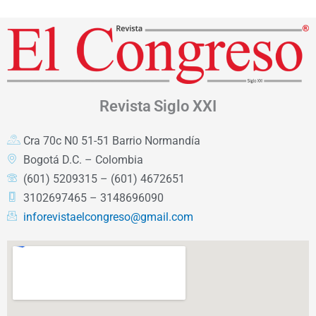
Revista
Siglo XXI
Cra 70c N0 51-51 Barrio Normandía
Bogotá D.C. – Colombia
(601) 5209315 – (601) 4672651
3102697465 – 3148696090
inforevistaelcongreso@gmail.com